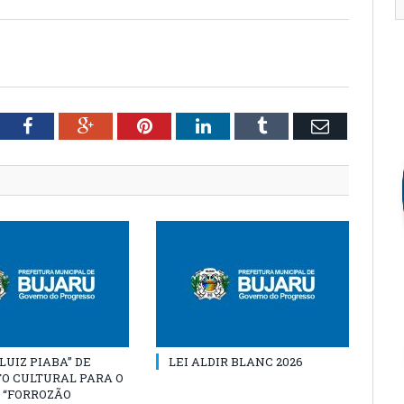
tter
Facebook
Google+
Pinterest
LinkedIn
Tumblr
Email
“LUIZ PIABA” DE
LEI ALDIR BLANC 2026
O CULTURAL PARA O
 “FORROZÃO