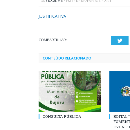
POR
CR2-ADMIN5
EM
16 DE DEZEMBRO DE 2021
JUSTIFICATIVA
COMPARTILHAR:
Twi
CONTEÚDO RELACIONADO
CONSULTA PÚBLICA
EDITAL 
FOMENT
EVENTO