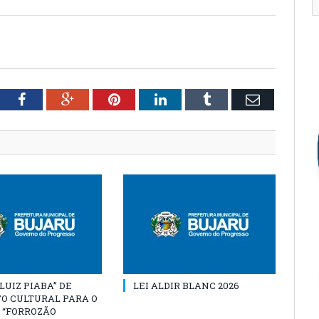
tter
Facebook
Google+
Pinterest
LinkedIn
Tumblr
Email
“LUIZ PIABA” DE
LEI ALDIR BLANC 2026
O CULTURAL PARA O
 “FORROZÃO