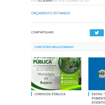
POR
CR2-ADMIN5
EM
16 DE DEZEMBRO DE 2021
ORÇAMENTO ESTIMADO
COMPARTILHAR:
Twi
CONTEÚDO RELACIONADO
CONSULTA PÚBLICA
EDITAL 
FOMENT
EVENTO