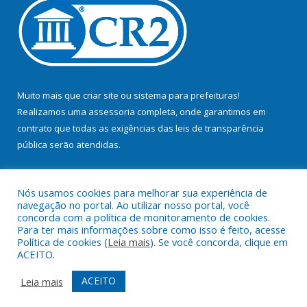
Muito mais que
criar site
ou
sistema para prefeituras
!
Realizamos uma
assessoria
completa, onde garantimos em
contrato que todas as exigências das
leis de transparência
pública
serão atendidas.
Conheça o
PNTP
e o
Radar da Transparência Pública
Nós usamos cookies para melhorar sua experiência de
navegação no portal. Ao utilizar nosso portal, você
concorda com a política de monitoramento de cookies.
Para ter mais informações sobre como isso é feito, acesse
Política de cookies (
Leia mais
). Se você concorda, clique em
Todos os direitos reservados a Prefeitura Municipal de Bujaru.
ACEITO.
Mapa do Site
Acessar Área Administrativa
ACEITO
Leia mais
Acessar Webmail