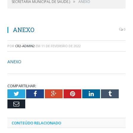
»
SECRETARIA MUNICIPAL DE SAÚDE.)
ANEXO
ANEXO
0
POR
CR2-ADMIN2
EM
11 DE FEVEREIRO DE 2022
ANEXO
COMPARTILHAR:
Twitter
Facebook
Google+
Pinterest
LinkedIn
Tumblr
Email
CONTEÚDO RELACIONADO