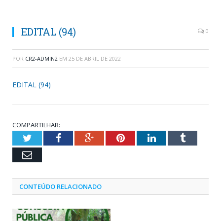
EDITAL (94)
0
POR
CR2-ADMIN2
EM
25 DE ABRIL DE 2022
EDITAL (94)
COMPARTILHAR:
Twitter
Facebook
Google+
Pinterest
LinkedIn
Tumblr
Email
CONTEÚDO RELACIONADO