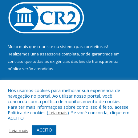
Muito mais que
criar site
ou
sistema para prefeituras
!
Realizamos uma
assessoria
completa, onde garantimos em
contrato que todas as exigências das
leis de transparência
pública
serão atendidas.
Conheça o
PNTP
e o
Radar da Transparência Pública
Nós usamos cookies para melhorar sua experiência de
navegação no portal. Ao utilizar nosso portal, você
concorda com a política de monitoramento de cookies.
Para ter mais informações sobre como isso é feito, acesse
Política de cookies (
Leia mais
). Se você concorda, clique em
Todos os direitos reservados a Prefeitura Municipal de Bujaru.
ACEITO.
Mapa do Site
Acessar Área Administrativa
ACEITO
Leia mais
Acessar Webmail