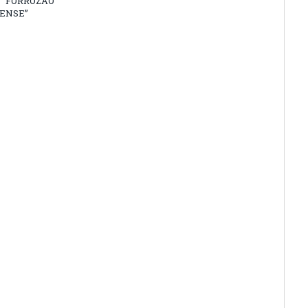
 “FORROZÃO
ENSE”