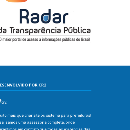
ESENVOLVIDO POR CR2
uito mais que
criar site
ou
sistema para prefeituras
!
ealizamos uma
assessoria
completa, onde
arantimos em contrato que todas as exigências das