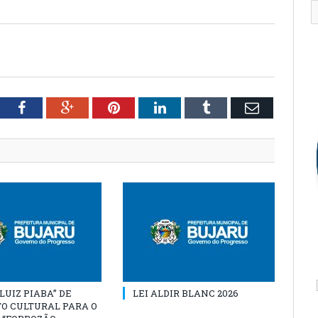
tter
Facebook
Google+
Pinterest
LinkedIn
Tumblr
Email
“LUIZ PIABA” DE
LEI ALDIR BLANC 2026
O CULTURAL PARA O