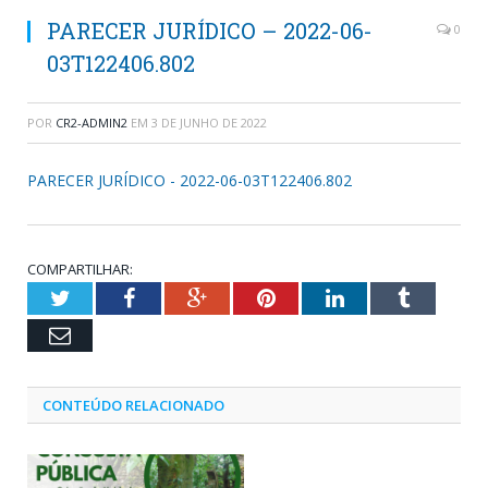
PARECER JURÍDICO – 2022-06-
0
03T122406.802
POR
CR2-ADMIN2
EM
3 DE JUNHO DE 2022
PARECER JURÍDICO - 2022-06-03T122406.802
COMPARTILHAR:
Twitter
Facebook
Google+
Pinterest
LinkedIn
Tumblr
Email
CONTEÚDO RELACIONADO