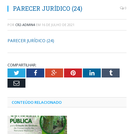
PARECER JURÍDICO (24)
0
POR
CR2-ADMIN4
EM
16 DE JULHO DE 2021
PARECER JURÍDICO (24)
COMPARTILHAR:
Twitter
Facebook
Google+
Pinterest
LinkedIn
Tumblr
Email
CONTEÚDO RELACIONADO