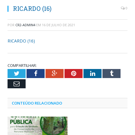
RICARDO (16)
0
POR
CR2-ADMIN4
EM
16 DE JULHO DE 2021
RICARDO (16)
COMPARTILHAR:
Twitter
Facebook
Google+
Pinterest
LinkedIn
Tumblr
Email
CONTEÚDO RELACIONADO