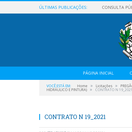
ÚLTIMAS PUBLICAÇÕES:
CONSULTA PÚ
PÁGINA INICIAL
O
»
»
VOCÊ ESTÁ EM:
Home
Licitações
PREGÃ
»
HIDRÁULICO E PINTURA)
CONTRATO N 19_202
CONTRATO N 19_2021