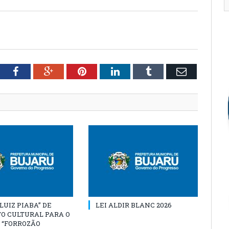
tter
Facebook
Google+
Pinterest
LinkedIn
Tumblr
Email
“LUIZ PIABA” DE
LEI ALDIR BLANC 2026
O CULTURAL PARA O
 “FORROZÃO