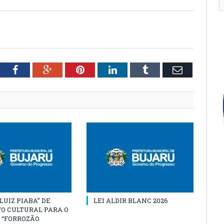
tter
Facebook
Google+
Pinterest
LinkedIn
Tumblr
Email
“LUIZ PIABA” DE
LEI ALDIR BLANC 2026
O CULTURAL PARA O
 “FORROZÃO