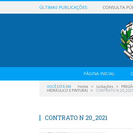
ÚLTIMAS PUBLICAÇÕES:
CONSULTA PÚ
PÁGINA INICIAL
O
»
»
VOCÊ ESTÁ EM:
Home
Licitações
PREGÃ
»
HIDRÁULICO E PINTURA)
CONTRATO N 20_202
CONTRATO N 20_2021