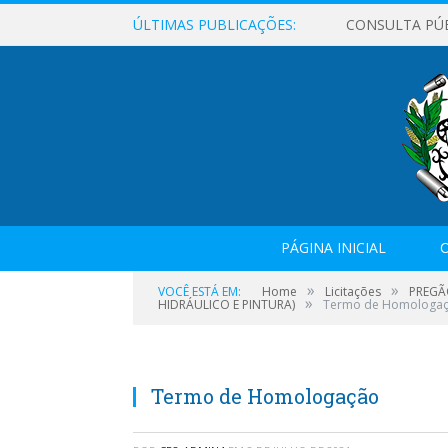
ÚLTIMAS PUBLICAÇÕES:
CONSULTA PÚ
PÁGINA INICIAL
O
»
»
VOCÊ ESTÁ EM:
Home
Licitações
PREGÃ
»
HIDRÁULICO E PINTURA)
Termo de Homologa
Termo de Homologação