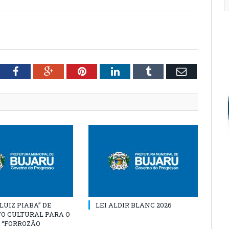
tter
Facebook
Google+
Pinterest
LinkedIn
Tumblr
Email
“LUIZ PIABA” DE
LEI ALDIR BLANC 2026
O CULTURAL PARA O
 “FORROZÃO