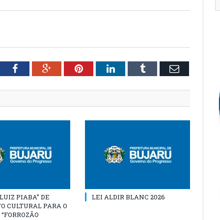
tter
Facebook
Google+
Pinterest
LinkedIn
Tumblr
Email
“LUIZ PIABA” DE
LEI ALDIR BLANC 2026
O CULTURAL PARA O
 “FORROZÃO