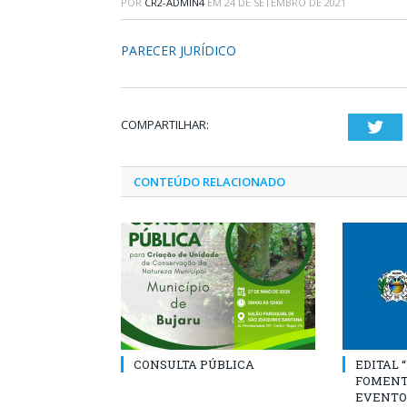
POR
CR2-ADMIN4
EM
24 DE SETEMBRO DE 2021
PARECER JURÍDICO
COMPARTILHAR:
Twi
CONTEÚDO RELACIONADO
CONSULTA PÚBLICA
EDITAL 
FOMENT
EVENTO