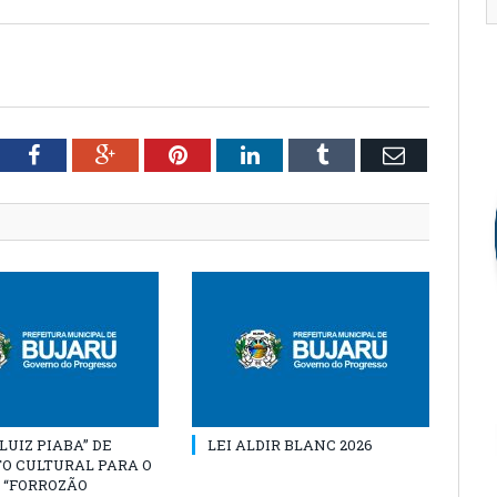
tter
Facebook
Google+
Pinterest
LinkedIn
Tumblr
Email
“LUIZ PIABA” DE
LEI ALDIR BLANC 2026
O CULTURAL PARA O
 “FORROZÃO