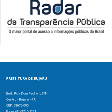
PREFEITURA DE BUJARU
End.: Rua Dom Pedro II, S/N
Centro - Bujaru - PA
CEP: 68670-000
Fone: (91) 3746-1221