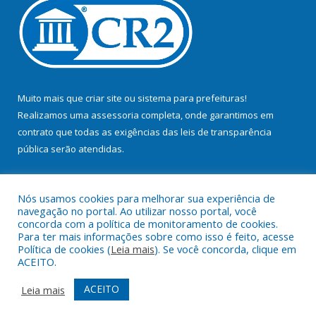
Muito mais que
criar site
ou
sistema para prefeituras
!
Realizamos uma
assessoria
completa, onde garantimos em
contrato que todas as exigências das
leis de transparência
pública
serão atendidas.
Conheça o
PNTP
e o
Radar da Transparência Pública
Nós usamos cookies para melhorar sua experiência de
navegação no portal. Ao utilizar nosso portal, você
concorda com a política de monitoramento de cookies.
Para ter mais informações sobre como isso é feito, acesse
Política de cookies (
Leia mais
). Se você concorda, clique em
Todos os direitos reservados a Prefeitura Municipal de Bujaru.
ACEITO.
Mapa do Site
Acessar Área Administrativa
ACEITO
Leia mais
Acessar Webmail