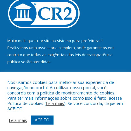
Muito mais que
criar site
ou
sistema para prefeituras
!
Realizamos uma
assessoria
completa, onde garantimos em
contrato que todas as exigências das
leis de transparência
pública
serão atendidas.
Conheça o
PNTP
e o
Radar da Transparência Pública
Nós usamos cookies para melhorar sua experiência de
navegação no portal. Ao utilizar nosso portal, você
concorda com a política de monitoramento de cookies.
Para ter mais informações sobre como isso é feito, acesse
Política de cookies (
Leia mais
). Se você concorda, clique em
Todos os direitos reservados a Prefeitura Municipal de Bujaru.
ACEITO.
Mapa do Site
Acessar Área Administrativa
ACEITO
Leia mais
Acessar Webmail