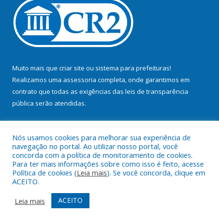
Muito mais que
criar site
ou
sistema para prefeituras
!
Realizamos uma
assessoria
completa, onde garantimos em
contrato que todas as exigências das
leis de transparência
pública
serão atendidas.
Conheça o
PNTP
e o
Radar da Transparência Pública
Nós usamos cookies para melhorar sua experiência de
navegação no portal. Ao utilizar nosso portal, você
concorda com a política de monitoramento de cookies.
Para ter mais informações sobre como isso é feito, acesse
Política de cookies (
Leia mais
). Se você concorda, clique em
Todos os direitos reservados a Prefeitura Municipal de Bujaru.
ACEITO.
Mapa do Site
Acessar Área Administrativa
ACEITO
Leia mais
Acessar Webmail