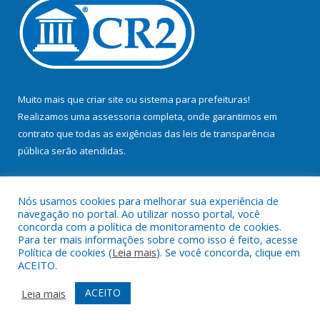
Muito mais que
criar site
ou
sistema para prefeituras
!
Realizamos uma
assessoria
completa, onde garantimos em
contrato que todas as exigências das
leis de transparência
pública
serão atendidas.
Conheça o
PNTP
e o
Radar da Transparência Pública
Nós usamos cookies para melhorar sua experiência de
navegação no portal. Ao utilizar nosso portal, você
concorda com a política de monitoramento de cookies.
Para ter mais informações sobre como isso é feito, acesse
Política de cookies (
Leia mais
). Se você concorda, clique em
Todos os direitos reservados a Prefeitura Municipal de Bujaru.
ACEITO.
Mapa do Site
Acessar Área Administrativa
ACEITO
Leia mais
Acessar Webmail