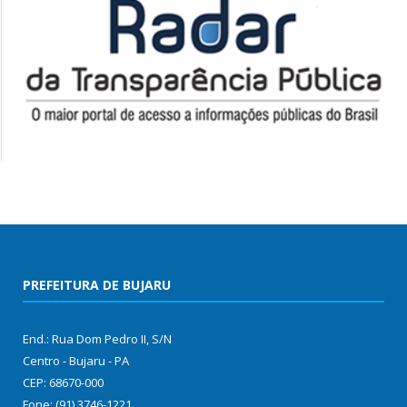
PREFEITURA DE BUJARU
End.: Rua Dom Pedro II, S/N
Centro - Bujaru - PA
CEP: 68670-000
Fone: (91) 3746-1221