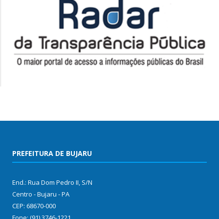
PREFEITURA DE BUJARU
End.: Rua Dom Pedro II, S/N
Centro - Bujaru - PA
CEP: 68670-000
Fone: (91) 3746-1221