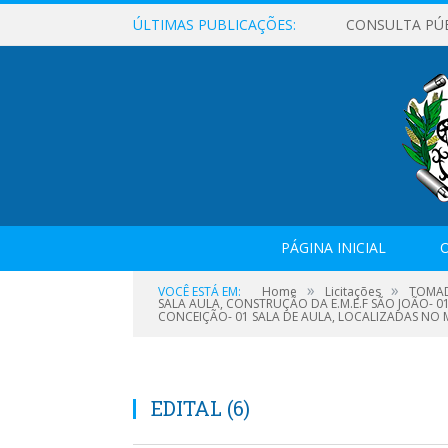
ÚLTIMAS PUBLICAÇÕES:
CONSULTA PÚ
PÁGINA INICIAL
O
»
»
VOCÊ ESTÁ EM:
Home
Licitações
TOMAD
SALA AULA, CONSTRUÇÃO DA E.M.E.F SÃO JOÃO- 
CONCEIÇÃO- 01 SALA DE AULA, LOCALIZADAS NO M
EDITAL (6)