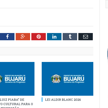
tter
Facebook
Google+
Pinterest
LinkedIn
Tumblr
Email
“LUIZ PIABA” DE
LEI ALDIR BLANC 2026
O CULTURAL PARA O