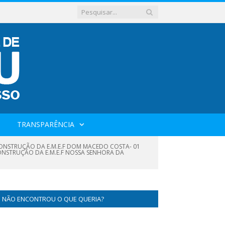
TRANSPARÊNCIA
CONSTRUÇÃO DA E.M.E.F DOM MACEDO COSTA- 01
CONSTRUÇÃO DA E.M.E.F NOSSA SENHORA DA
NÃO ENCONTROU O QUE QUERIA?