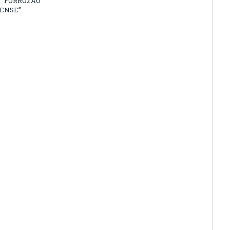
 “FORROZÃO
ENSE”