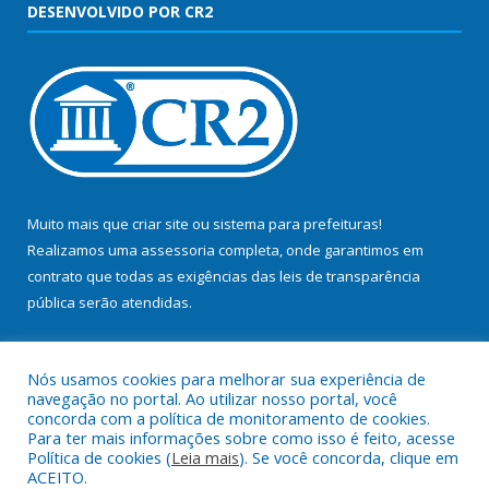
DESENVOLVIDO POR CR2
Muito mais que
criar site
ou
sistema para prefeituras
!
Realizamos uma
assessoria
completa, onde garantimos em
contrato que todas as exigências das
leis de transparência
pública
serão atendidas.
Conheça o
PNTP
e o
Radar da Transparência Pública
Nós usamos cookies para melhorar sua experiência de
navegação no portal. Ao utilizar nosso portal, você
concorda com a política de monitoramento de cookies.
Para ter mais informações sobre como isso é feito, acesse
Política de cookies (
Leia mais
). Se você concorda, clique em
Todos os direitos reservados a Prefeitura Municipal de Bujaru.
ACEITO.