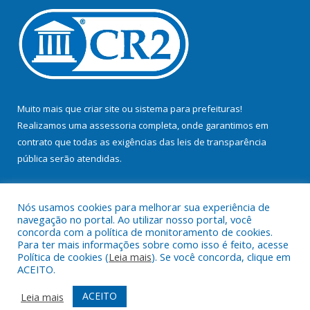
Muito mais que
criar site
ou
sistema para prefeituras
!
Realizamos uma
assessoria
completa, onde garantimos em
contrato que todas as exigências das
leis de transparência
pública
serão atendidas.
Conheça o
PNTP
e o
Radar da Transparência Pública
Nós usamos cookies para melhorar sua experiência de
navegação no portal. Ao utilizar nosso portal, você
concorda com a política de monitoramento de cookies.
Para ter mais informações sobre como isso é feito, acesse
Política de cookies (
Leia mais
). Se você concorda, clique em
Todos os direitos reservados a Prefeitura Municipal de Bujaru.
ACEITO.
Mapa do Site
Acessar Área Administrativa
ACEITO
Leia mais
Acessar Webmail