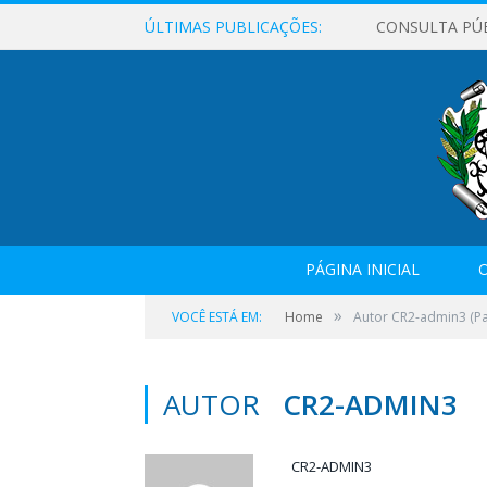
ÚLTIMAS PUBLICAÇÕES:
CONSULTA PÚ
PÁGINA INICIAL
O
»
VOCÊ ESTÁ EM:
Home
Autor CR2-admin3
(Pa
AUTOR
CR2-ADMIN3
CR2-ADMIN3