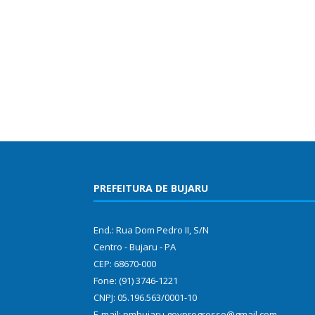
PREFEITURA DE BUJARU
End.: Rua Dom Pedro II, S/N
Centro - Bujaru - PA
CEP: 68670-000
Fone: (91) 3746-1221
CNPJ: 05.196.563/0001-10
E-mail: pmbujaru.govprogresso@gmail.com