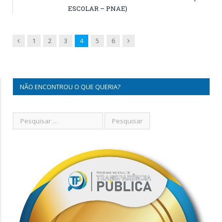
ESCOLAR – PNAE)
Previous
Next
1
2
3
4
5
6
NÃO ENCONTROU O QUE QUERIA?