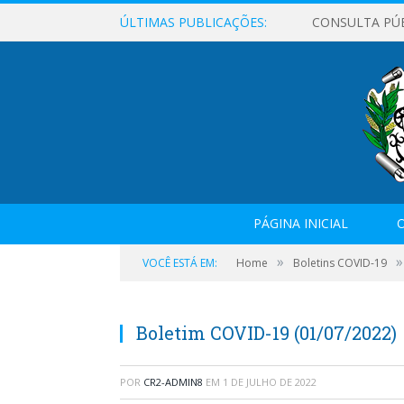
ÚLTIMAS PUBLICAÇÕES:
CONSULTA PÚ
PÁGINA INICIAL
O
»
»
VOCÊ ESTÁ EM:
Home
Boletins COVID-19
Boletim COVID-19 (01/07/2022)
POR
CR2-ADMIN8
EM
1 DE JULHO DE 2022