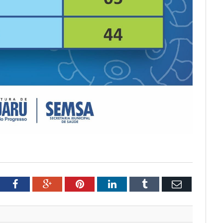
tter
Facebook
Google+
Pinterest
LinkedIn
Tumblr
Email