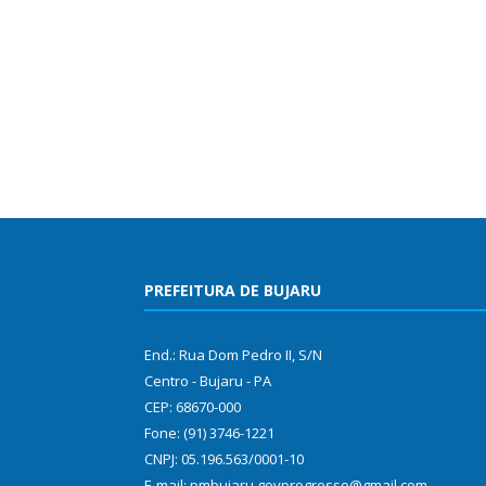
PREFEITURA DE BUJARU
End.: Rua Dom Pedro II, S/N
Centro - Bujaru - PA
CEP: 68670-000
Fone: (91) 3746-1221
CNPJ: 05.196.563/0001-10
E-mail: pmbujaru.govprogresso@gmail.com