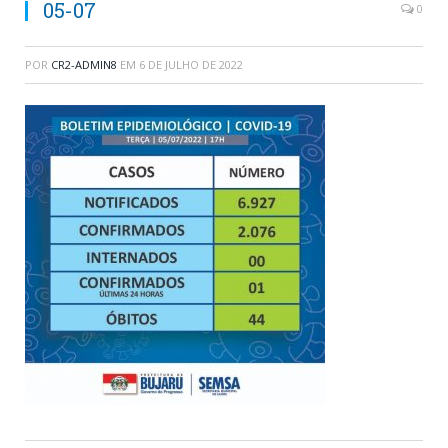
05-07
0
POR
CR2-ADMIN8
EM
6 DE JULHO DE 2022