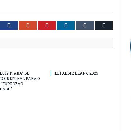
tter
Facebook
Google+
Pinterest
LinkedIn
Tumblr
Email
“LUIZ PIABA” DE
LEI ALDIR BLANC 2026
O CULTURAL PARA O
 “FORROZÃO
ENSE”