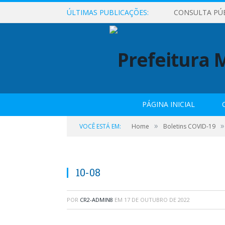
ÚLTIMAS PUBLICAÇÕES:
CONSULTA PÚ
PÁGINA INICIAL
»
»
VOCÊ ESTÁ EM:
Home
Boletins COVID-19
10-08
POR
CR2-ADMIN8
EM
17 DE OUTUBRO DE 2022