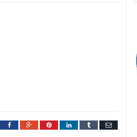
tter
Facebook
Google+
Pinterest
LinkedIn
Tumblr
Email