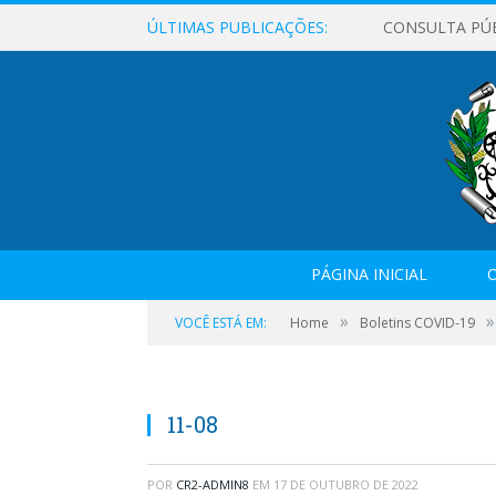
ÚLTIMAS PUBLICAÇÕES:
CONSULTA PÚ
PÁGINA INICIAL
O
»
»
VOCÊ ESTÁ EM:
Home
Boletins COVID-19
11-08
POR
CR2-ADMIN8
EM
17 DE OUTUBRO DE 2022