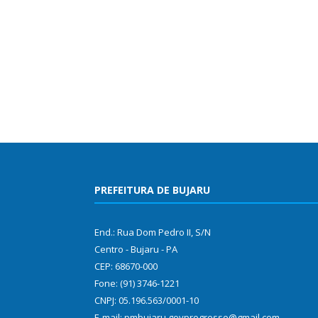
PREFEITURA DE BUJARU
End.: Rua Dom Pedro II, S/N
Centro - Bujaru - PA
CEP: 68670-000
Fone: (91) 3746-1221
CNPJ: 05.196.563/0001-10
E-mail: pmbujaru.govprogresso@gmail.com