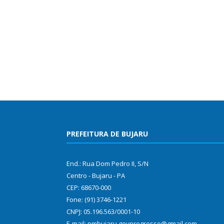
PREFEITURA DE BUJARU
End.: Rua Dom Pedro II, S/N
Centro - Bujaru - PA
CEP: 68670-000
Fone: (91) 3746-1221
CNPJ: 05.196.563/0001-10
E-mail: pmbujaru.govprogresso@gmail.com