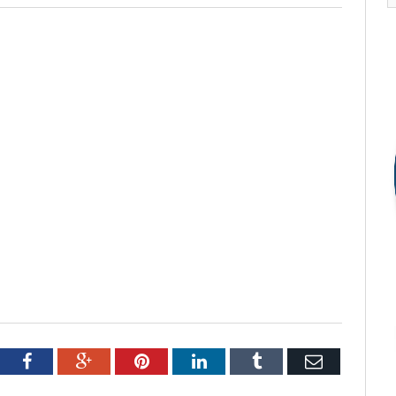
tter
Facebook
Google+
Pinterest
LinkedIn
Tumblr
Email