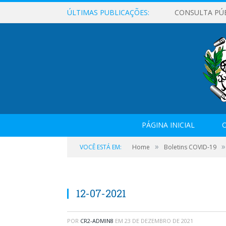
ÚLTIMAS PUBLICAÇÕES:
CONSULTA PÚ
PÁGINA INICIAL
O
»
»
VOCÊ ESTÁ EM:
Home
Boletins COVID-19
12-07-2021
POR
CR2-ADMIN8
EM
23 DE DEZEMBRO DE 2021