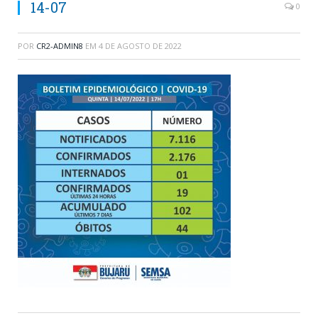
14-07
0
POR
CR2-ADMIN8
EM
4 DE AGOSTO DE 2022