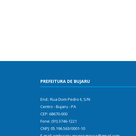
PREFEITURA DE BUJARU
End.: Rua Dom Pedro II, S/N
Centro - Bujaru - PA
CEP: 68670-000
Fone: (91) 3746-1221
CNPJ: 05.196.563/0001-10
E-mail: pmbujaru.govprogresso@gmail.com