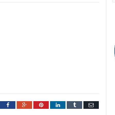
tter
Facebook
Google+
Pinterest
LinkedIn
Tumblr
Email