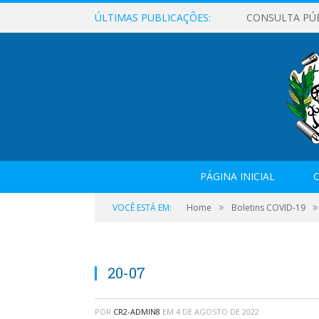
ÚLTIMAS PUBLICAÇÕES:
CONSULTA PÚ
PÁGINA INICIAL
O
»
»
VOCÊ ESTÁ EM:
Home
Boletins COVID-19
20-07
POR
CR2-ADMIN8
EM
4 DE AGOSTO DE 2022