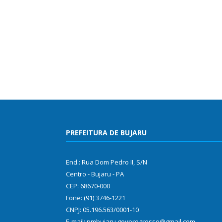
PREFEITURA DE BUJARU
End.: Rua Dom Pedro II, S/N
Centro - Bujaru - PA
CEP: 68670-000
Fone: (91) 3746-1221
CNPJ: 05.196.563/0001-10
E-mail: pmbujaru.govprogresso@gmail.com