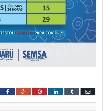
tter
Facebook
Google+
Pinterest
LinkedIn
Tumblr
Email