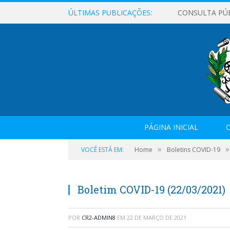
ÚLTIMAS PUBLICAÇÕES:
CONSULTA PÚ
PÁGINA INICIAL
O
»
»
VOCÊ ESTÁ EM:
Home
Boletins COVID-19
Boletim COVID-19 (22/03/2021)
POR
CR2-ADMIN8
EM
22 DE MARÇO DE 2021