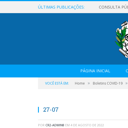
ÚLTIMAS PUBLICAÇÕES:
CONSULTA PÚ
PÁGINA INICIAL
O
»
»
VOCÊ ESTÁ EM:
Home
Boletins COVID-19
27-07
POR
CR2-ADMIN8
EM
4 DE AGOSTO DE 2022