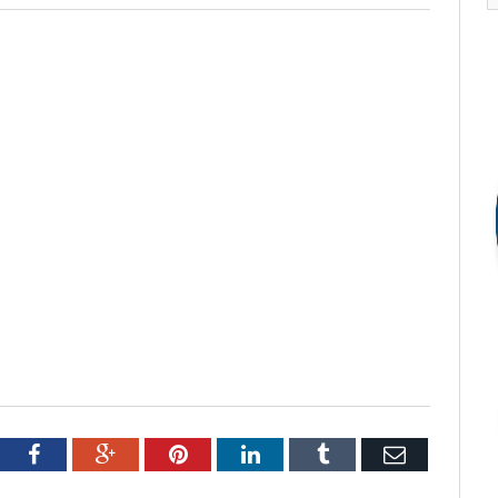
tter
Facebook
Google+
Pinterest
LinkedIn
Tumblr
Email