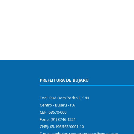
PREFEITURA DE BUJARU
End.: Rua Dom Pedro II, S/N
Centro - Bujaru - PA
CEP: 68670-000
Fone: (91) 3746-1221
CNPJ: 05.196.563/0001-10
E-mail: pmbujaru.govprogresso@gmail.com