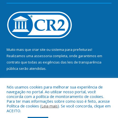
Muito mais que
criar site
ou
sistema para prefeituras
!
Realizamos uma
assessoria
completa, onde garantimos em
contrato que todas as exigências das
leis de transparência
pública
serão atendidas.
Conheça o
PNTP
e o
Radar da Transparência Pública
Nós usamos cookies para melhorar sua experiência de
navegação no portal. Ao utilizar nosso portal, você
concorda com a política de monitoramento de cookies.
Para ter mais informações sobre como isso é feito, acesse
Política de cookies (
Leia mais
). Se você concorda, clique em
Todos os direitos reservados a Prefeitura Municipal de Bujaru.
ACEITO.