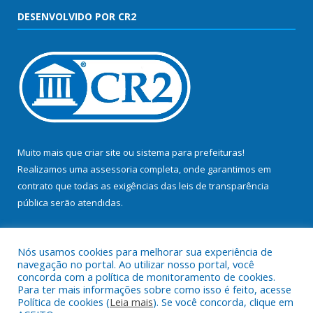
DESENVOLVIDO POR CR2
Muito mais que
criar site
ou
sistema para prefeituras
!
Realizamos uma
assessoria
completa, onde garantimos em
contrato que todas as exigências das
leis de transparência
pública
serão atendidas.
Conheça o
PNTP
e o
Radar da Transparência Pública
Nós usamos cookies para melhorar sua experiência de
navegação no portal. Ao utilizar nosso portal, você
concorda com a política de monitoramento de cookies.
Para ter mais informações sobre como isso é feito, acesse
Política de cookies (
Leia mais
). Se você concorda, clique em
Todos os direitos reservados a Prefeitura Municipal de Bujaru.