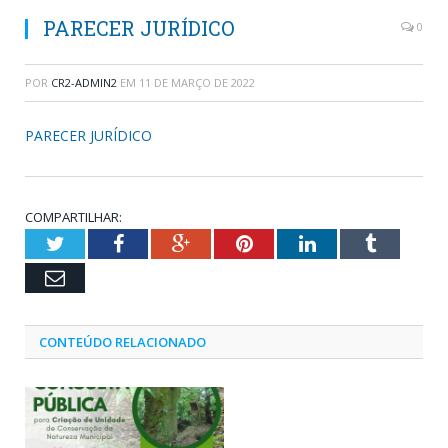
PARECER JURÍDICO
0
POR
CR2-ADMIN2
EM
11 DE MARÇO DE 2022
PARECER JURÍDICO
COMPARTILHAR:
Twitter
Facebook
Google+
Pinterest
LinkedIn
Tumblr
Email
CONTEÚDO RELACIONADO