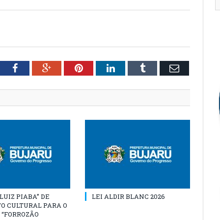
tter
Facebook
Google+
Pinterest
LinkedIn
Tumblr
Email
“LUIZ PIABA” DE
LEI ALDIR BLANC 2026
O CULTURAL PARA O
 “FORROZÃO