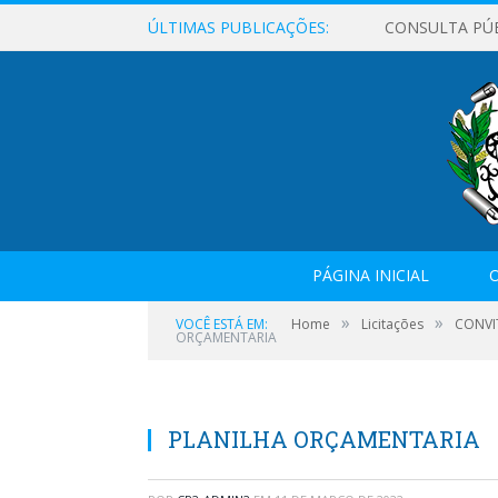
ÚLTIMAS PUBLICAÇÕES:
CONSULTA PÚ
PÁGINA INICIAL
O
»
»
VOCÊ ESTÁ EM:
Home
Licitações
CONVI
ORÇAMENTARIA
PLANILHA ORÇAMENTARIA