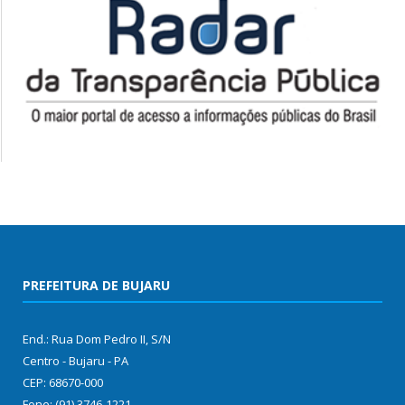
PREFEITURA DE BUJARU
End.: Rua Dom Pedro II, S/N
Centro - Bujaru - PA
CEP: 68670-000
Fone: (91) 3746-1221