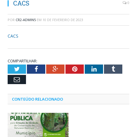
CACS
0
POR
CR2-ADMIN5
EM
10 DE FEVEREIRO DE 2023
CACS
COMPARTILHAR:
Twitter
Facebook
Google+
Pinterest
LinkedIn
Tumblr
Email
CONTEÚDO RELACIONADO