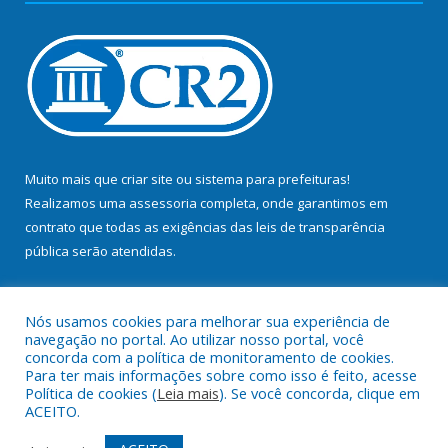
Muito mais que
criar site
ou
sistema para prefeituras
!
Realizamos uma
assessoria
completa, onde garantimos em
contrato que todas as exigências das
leis de transparência
pública
serão atendidas.
Conheça o
PNTP
e o
Radar da Transparência Pública
Nós usamos cookies para melhorar sua experiência de
navegação no portal. Ao utilizar nosso portal, você
concorda com a política de monitoramento de cookies.
Para ter mais informações sobre como isso é feito, acesse
Política de cookies (
Leia mais
). Se você concorda, clique em
Todos os direitos reservados a Prefeitura Municipal de Bujaru.
ACEITO.
Mapa do Site
Acessar Área Administrativa