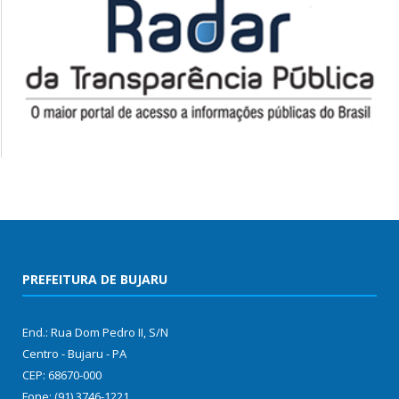
PREFEITURA DE BUJARU
End.: Rua Dom Pedro II, S/N
Centro - Bujaru - PA
CEP: 68670-000
Fone: (91) 3746-1221