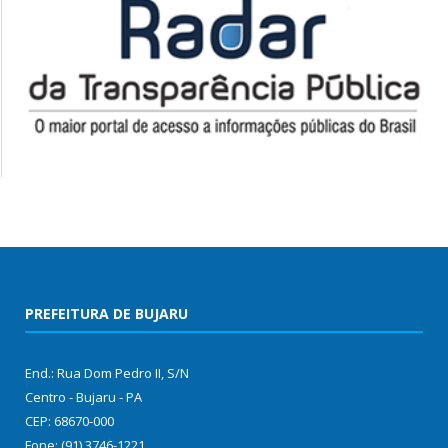
PREFEITURA DE BUJARU
End.: Rua Dom Pedro II, S/N
Centro - Bujaru - PA
CEP: 68670-000
Fone: (91) 3746-1221