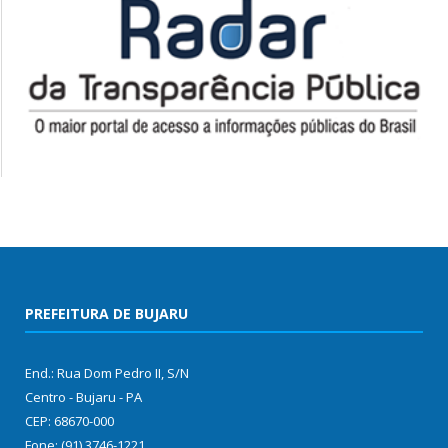
PREFEITURA DE BUJARU
End.: Rua Dom Pedro II, S/N
Centro - Bujaru - PA
CEP: 68670-000
Fone: (91) 3746-1221