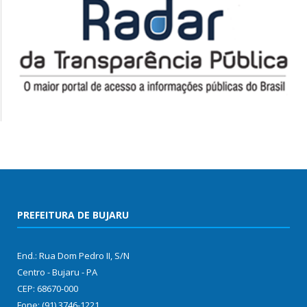
PREFEITURA DE BUJARU
End.: Rua Dom Pedro II, S/N
Centro - Bujaru - PA
CEP: 68670-000
Fone: (91) 3746-1221