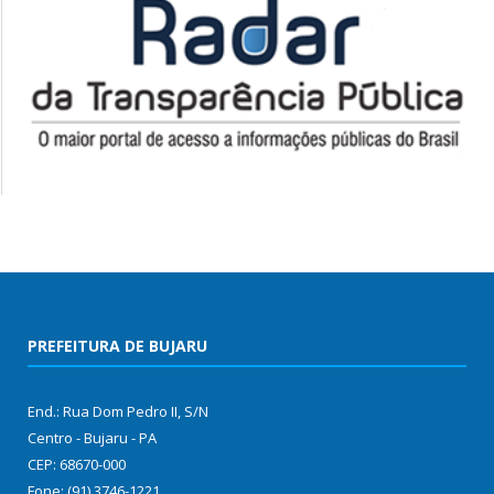
PREFEITURA DE BUJARU
End.: Rua Dom Pedro II, S/N
Centro - Bujaru - PA
CEP: 68670-000
Fone: (91) 3746-1221