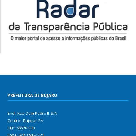
PREFEITURA DE BUJARU
End.: Rua Dom Pedro II, S/N
Centro - Bujaru - PA
CEP: 68670-000
Fone: (91) 3746-1221