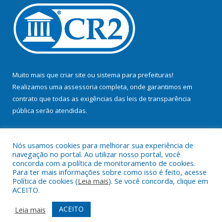
Muito mais que
criar site
ou
sistema para prefeituras
!
Realizamos uma
assessoria
completa, onde garantimos em
contrato que todas as exigências das
leis de transparência
pública
serão atendidas.
Conheça o
PNTP
e o
Radar da Transparência Pública
Nós usamos cookies para melhorar sua experiência de
navegação no portal. Ao utilizar nosso portal, você
concorda com a política de monitoramento de cookies.
Para ter mais informações sobre como isso é feito, acesse
Política de cookies (
Leia mais
). Se você concorda, clique em
Todos os direitos reservados a Prefeitura Municipal de Bujaru.
ACEITO.
Mapa do Site
Acessar Área Administrativa
ACEITO
Leia mais
Acessar Webmail