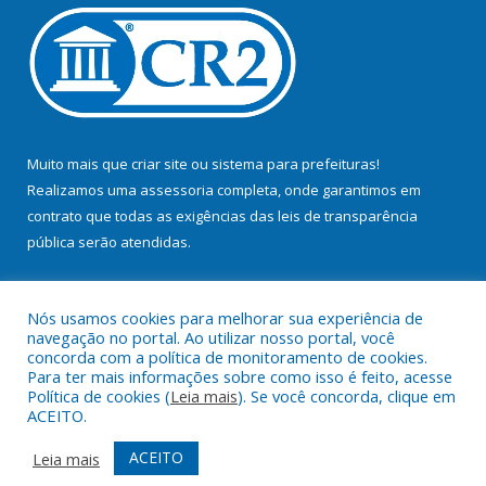
Muito mais que
criar site
ou
sistema para prefeituras
!
Realizamos uma
assessoria
completa, onde garantimos em
contrato que todas as exigências das
leis de transparência
pública
serão atendidas.
Conheça o
PNTP
e o
Radar da Transparência Pública
Nós usamos cookies para melhorar sua experiência de
navegação no portal. Ao utilizar nosso portal, você
concorda com a política de monitoramento de cookies.
Para ter mais informações sobre como isso é feito, acesse
Política de cookies (
Leia mais
). Se você concorda, clique em
Todos os direitos reservados a Prefeitura Municipal de Bujaru.
ACEITO.
Mapa do Site
Acessar Área Administrativa
ACEITO
Leia mais
Acessar Webmail